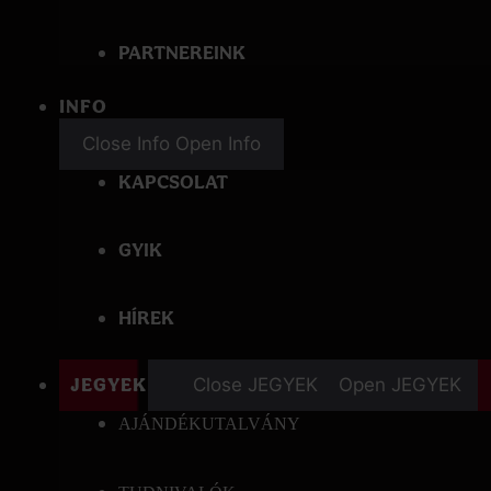
PARTNEREINK
INFO
Close Info
Open Info
KAPCSOLAT
GYIK
HÍREK
JEGYEK
Close JEGYEK
Open JEGYEK
AJÁNDÉKUTALVÁNY