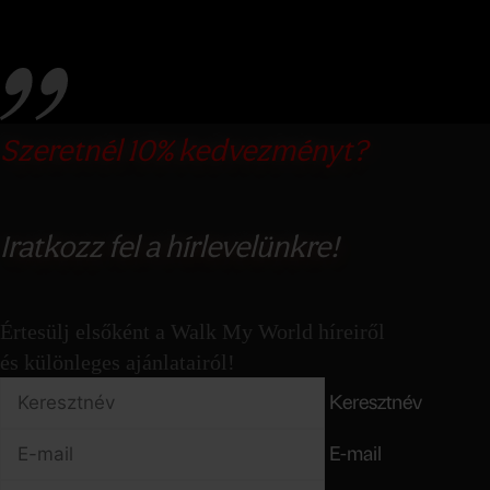
Szeretnél 10% kedvezményt?
Iratkozz fel a hírlevelünkre!
Értesülj elsőként a Walk My World híreiről
és különleges ajánlatairól!
Keresztnév
E-mail