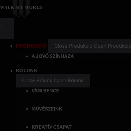
Kilépés
a
tartalomba
PRODUKCIÓ
Close Produkció
Open Produkci
A JÖVŐ SZÍNHÁZA
RÓLUNK
Close Rólunk
Open Rólunk
VÁGI BENCE
MŰVÉSZEINK
KREATÍV CSAPAT