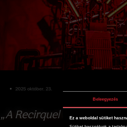
2025 október. 23.
Beleegyezés
„A Recirquel új immerzív u
Ez a weboldal sütiket haszn
Sütiket használunk a tartal