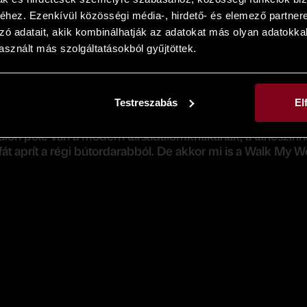
 – Euronews
hez. Ezenkívül közösségi média-, hirdető- és elemező partner
zó adatait, akik kombinálhatják az adatokat más olyan adatokka
sznált más szolgáltatásokból gyűjtöttek.
at kétségtelenül szintet lépett. A Müpából kilépve, egy egé
Testreszabás
El
 Külön polc van a modern társadalomkritikának, a táncsz
t aprít a régi bútordarabból. De akkor mi is a Walk My Worl