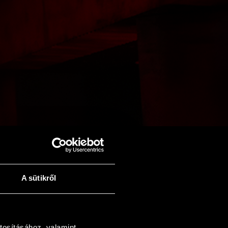
A sütikről
ol, ha
tosításához, valamint