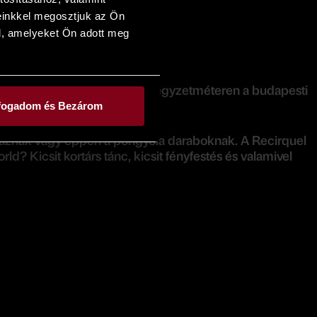
einkkel megosztjuk az Ön
l, amelyeket Ön adott meg
sz új világot épített fel 6000 négyzetméteren a budapesti
fogadom és Bezárom
ínháznak vagy éppen a pongyola daraboknak. A Recirquel
d? Kicsit kortárs tánc, kicsit fényfestés és valamivel