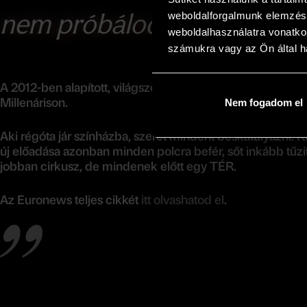
nem próbálod megérteni”
weboldalforgalmunk elemzésé
weboldalhasználatra vonatko
számukra vagy az Ön által ha
A 2012-ben alapított, világszerte ismert újcirkuszi társul
Millenárison.
Nem fogadom el
Aki régóta jár színházba, szeret mindent beskatulyázni.
új előadása azonban minden polcra befér, sőt inkább tűzifá
jobban cirkusz, de mindenek előtt egy TÉR.
Az Euronews teljes cikkét
itt olvashatod el
.