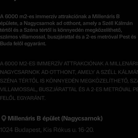
A 6000 m2-es immerzív attrakciónak a Millenáris B
épülete, a Nagycsarnok ad otthont, amely a Széll Kálmán
tértől és a Széna tértől is könnyedén megközelíthető,
számos villamossal, buszjárattal és a 2-es metróval Pest és
Buda felől egyaránt.
A 6000 M2-ES IMMERZÍV ATTRAKCIÓNAK A MILLENÁRIS
NAGYCSARNOK AD OTTHONT, AMELY A SZÉLL KÁLMÁN
SZÉNA TÉRTŐL IS KÖNNYEDÉN MEGKÖZELÍTHETŐ, S
VILLAMOSSAL, BUSZJÁRATTAL ÉS A 2-ES METRÓVAL P
FELŐL EGYARÁNT.
Millenáris B épület (Nagycsarnok)
1024 Budapest, Kis Rókus u. 16-20.