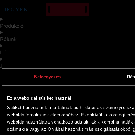
JEGYEK
Produkció
Rólunk
Info
Jegyvásárlás
Beleegyezés
Rés
Ez a weboldal sütiket használ
Sütiket használunk a tartalmak és hirdetések személyre sza
weboldalforgalmunk elemzéséhez. Ezenkívül közösségi média
weboldalhasználatra vonatkozó adatait, akik kombinálhatják
számukra vagy az Ön által használt más szolgáltatásokból g