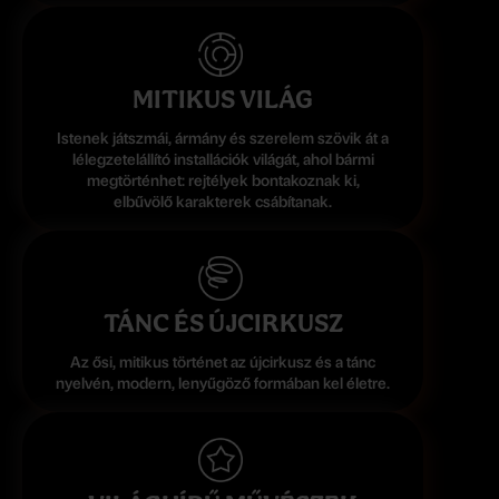
MITIKUS VILÁG
Istenek játszmái, ármány és szerelem szövik át a
lélegzetelállító installációk világát, ahol bármi
megtörténhet: rejtélyek bontakoznak ki,
elbűvölő karakterek csábítanak.
TÁNC ÉS ÚJCIRKUSZ
Az ősi, mitikus történet az újcirkusz és a tánc
nyelvén, modern, lenyűgöző formában kel életre.