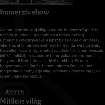
Immerzív show
Az immerzív show új világot teremt: itt nincs színpad és
nézőtér, mindenki ugyanabban a térben mozog.
Láthatatlan megfigyelőként lépsz be az előadóművészek
világába, ahol minden esemény karnyújtásnyira történik.
Közvetlen közelről figyelheted az artisták és táncművészek
játékát, miközben szabadon barangolsz a monumentális,
hollywoodi filmdíszleteket idéző terekben. Ez nem
hagyományos előadás, hanem minden érzékszervet
megszólító élmény: egy világ, amelynek részese vagy, de
sosem válsz szereplővé.
JEGYEK
Mitikus világ