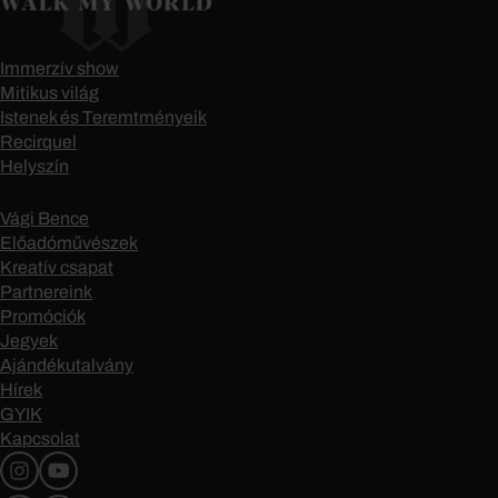
Immerzív show
Mitikus világ
Istenek és Teremtményeik
Recirquel
Helyszín
Vági Bence
Előadóművészek
Kreatív csapat
Partnereink
Promóciók
Jegyek
Ajándékutalvány
Hírek
GYIK
Kapcsolat