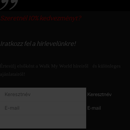
Szeretnél 10% kedvezményt?
Iratkozz fel a hírlevelünkre!
Értesülj elsőként a Walk My World híreiről és különleges
ajánlatairól!
Keresztnév
E-mail