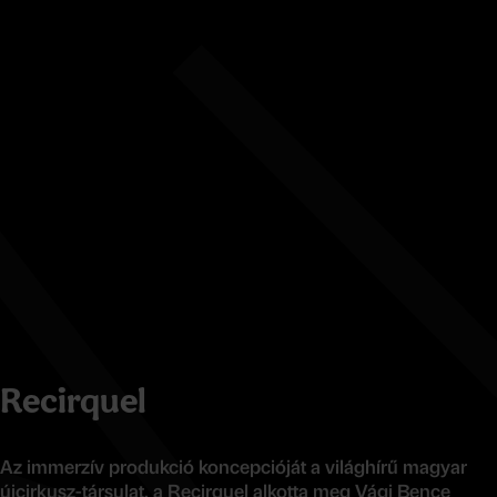
Recirquel
Az immerzív produkció koncepcióját a világhírű magyar
újcirkusz-társulat, a Recirquel alkotta meg Vági Bence