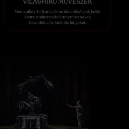
VILÁGHÍRŰ MŰVÉSZEK
Nemzetközi hírű artisták és táncművészek keltik
életre a mítoszokból ismert isteneket,
halandókat és különös lényeket.