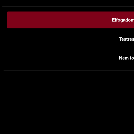
Elfogadom
Testre
Nem fo