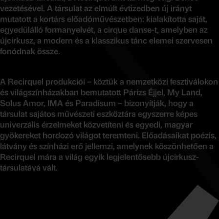
vezetésével. A társulat az elmúlt évtizedben új irányt
mutatott a kortárs előadóművészetben: kialakította saját,
egyedülálló formanyelvét, a cirque danse-t, amelyben az
újcirkusz, a modern és a klasszikus tánc elemei szervesen
fonódnak össze.
A Recirquel produkciói – köztük a nemzetközi fesztiválokon
és világszínházakban bemutatott Párizs Éjjel, My Land,
Solus Amor, IMA és Paradisum – bizonyítják, hogy a
társulat sajátos művészeti eszköztára egyszerre képes
univerzális érzelmeket közvetíteni és egyedi, magyar
gyökereket hordozó világot teremteni. Előadásaikat poézis,
látvány és színházi erő jellemzi, amelynek köszönhetően a
Recirquel mára a világ egyik legjelentősebb újcirkusz-
társulatává vált.