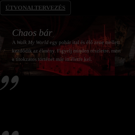
ÚTVONALTERVEZÉS
Chaos bár
A
Walk My World
egy pohár ital és élő zene mellett
kezdődik az élmény. Figyelj minden részletre, mert
a titokzatos történet már itt életre kel.