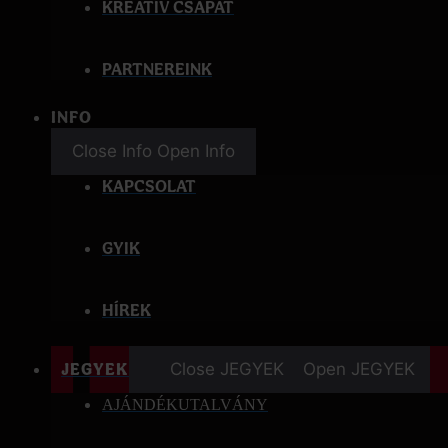
KREATÍV CSAPAT
PARTNEREINK
INFO
Close Info
Open Info
KAPCSOLAT
GYIK
HÍREK
JEGYEK
Close JEGYEK
Open JEGYEK
AJÁNDÉKUTALVÁNY