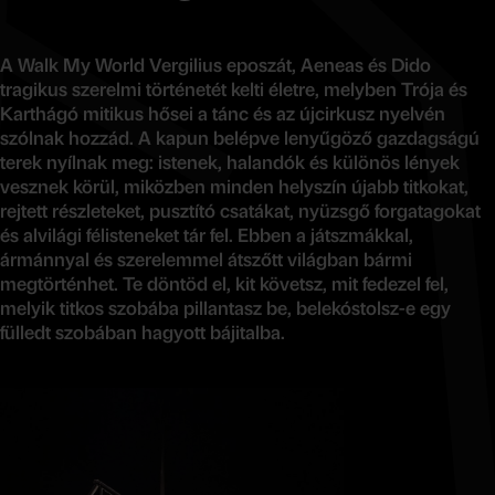
A Walk My World Vergilius eposzát, Aeneas és Dido
tragikus szerelmi történetét kelti életre, melyben Trója és
Karthágó mitikus hősei a tánc és az újcirkusz nyelvén
szólnak hozzád. A kapun belépve lenyűgöző gazdagságú
terek nyílnak meg: istenek, halandók és különös lények
vesznek körül, miközben minden helyszín újabb titkokat,
rejtett részleteket, pusztító csatákat, nyüzsgő forgatagokat
és alvilági félisteneket tár fel. Ebben a játszmákkal,
ármánnyal és szerelemmel átszőtt világban bármi
megtörténhet. Te döntöd el, kit követsz, mit fedezel fel,
melyik titkos szobába pillantasz be, belekóstolsz-e egy
fülledt szobában hagyott bájitalba.